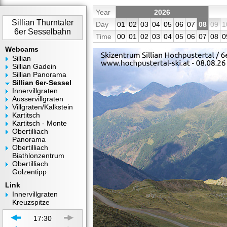
Year
2026
Sillian Thurntaler
Day
01
02
03
04
05
06
07
08
09
1
6er Sesselbahn
Time
00
01
02
03
04
05
06
07
08
0
Webcams
Sillian
Sillian Gadein
Sillian Panorama
Sillian 6er-Sessel
Innervillgraten
Ausservillgraten
Villgraten/Kalkstein
Kartitsch
Kartitsch - Monte
Obertilliach
Panorama
Obertilliach
Biathlonzentrum
Obertilliach
Golzentipp
Link
Innervillgraten
Kreuzspitze
17:30