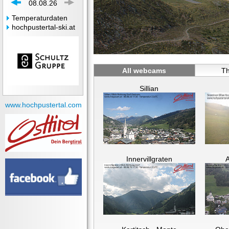
08.08.26
Temperaturdaten
hochpustertal-ski.at
All webcams
Th
Sillian
www.hochpustertal.com
Innervillgraten
A